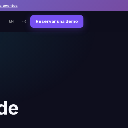
s eventos
Reservar una demo
EN
FR
 de