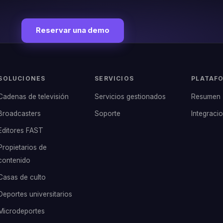
Reservar una demo
SOLUCIONES
SERVICIOS
PLATAF
Cadenas de televisión
Servicios gestionados
Resumen
Broadcasters
Soporte
Integraci
Editores FAST
Propietarios de
contenido
Casas de culto
Deportes universitarios
Microdeportes