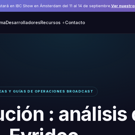
stará en IBC Show en Ámsterdam del 11 al 14 de septiembre.
Ver nuestro
rma
Desarrolladores
Recursos
Contacto
EAS Y GUÍAS DE OPERACIONES BROADCAST
ución : análisis