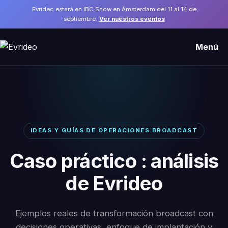
Evrideo estará en IBC Show en Ámsterdam del 11 al 14 de
septiembre.
Ver nuestros eventos
Menú
IDEAS Y GUÍAS DE OPERACIONES BROADCAST
Caso práctico : análisis
de Evrideo
Ejemplos reales de transformación broadcast con
decisiones operativas, enfoque de implantación y