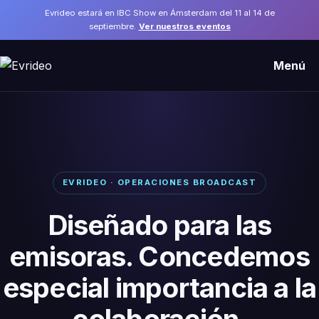
Evrideo estará en IBC Show en Ámsterdam del 11 al 14 de
septiembre.
Ver nuestros eventos
Menú
EVRIDEO · OPERACIONES BROADCAST
Diseñado para las
emisoras. Concedemos
especial importancia a la
colaboración.