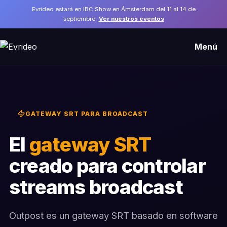
Evrideo estará en IBC Show en Ámsterdam del 11 al 14 de
septiembre.
Ver nuestros eventos
Menú
GATEWAY SRT PARA BROADCAST
El
gateway SRT
creado para controlar
streams broadcast
Outpost es un gateway SRT basado en software