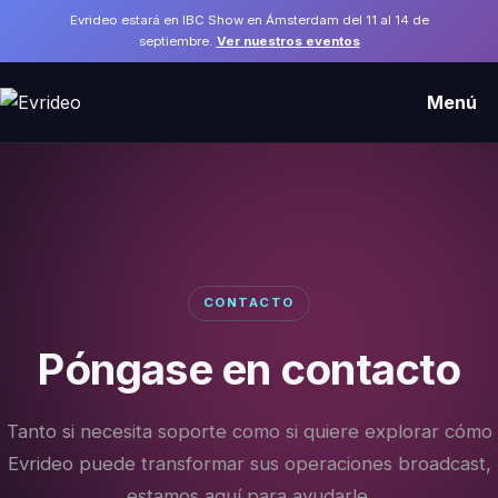
Evrideo estará en IBC Show en Ámsterdam del 11 al 14 de
septiembre.
Ver nuestros eventos
Menú
CONTACTO
Póngase en contacto
Tanto si necesita soporte como si quiere explorar cómo
Evrideo puede transformar sus operaciones broadcast,
estamos aquí para ayudarle.