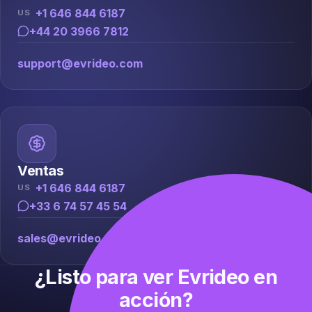
+1 646 844 6187
US
+44 20 3966 7812
support@evrideo.com
Ventas
+1 646 844 6187
US
+33 6 74 57 45 54
sales@evrideo.com
¿Listo para ver Evrideo en
acción?