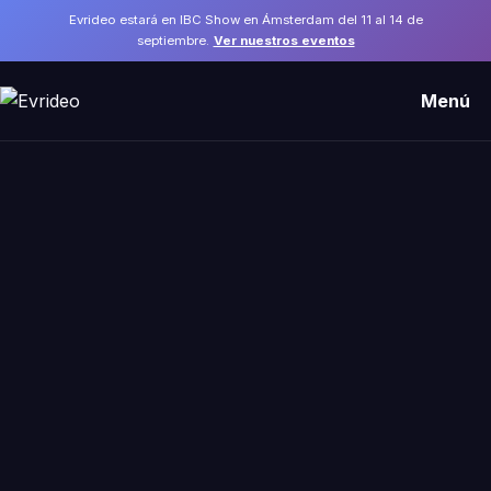
Evrideo estará en IBC Show en Ámsterdam del 11 al 14 de
septiembre.
Ver nuestros eventos
Menú
Ideas y guías de operaciones broadcast
/
Tecnología
TECNOLOGÍA
SCTE-35, SCTE-104 y SCTE-
224: La guía completa sobre
las normas de señalización de