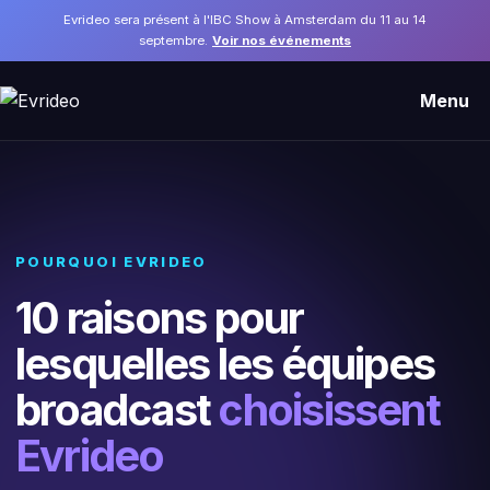
Evrideo sera présent à l'IBC Show à Amsterdam du 11 au 14
septembre.
Voir nos événements
Menu
POURQUOI EVRIDEO
10 raisons pour
lesquelles les équipes
broadcast
choisissent
Evrideo